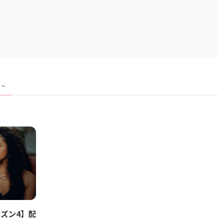
 –
ズン4】配