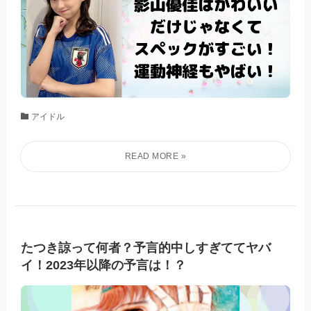
アイドル
たつき諒って何者？予言的中しすぎててヤバ
イ！2023年以降の予言は！？