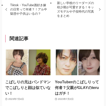
新しい学校のリーダーズの
Tiktok・YouTube酒好き嫁
幼少期が可愛すぎる！キッ
の日常って何者？！アル中
ズモデルや子役時代の写真
疑惑や子供はいるの？
をまとめ
関連記事
こばしりの兄はバンドマン
YouTuberのこばしりって
でこばしりと顔は似ていな
何者？父親がGLAYのteru
い！
はガチ！
2023年7月4日
2023年7月2日