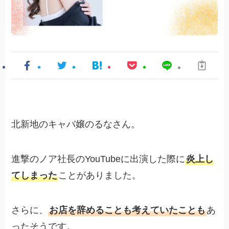
北新地のキャバ嬢のるなさん。
進撃のノア社長のYouTubeに出演した際に
炎上し
てしまった
ことがありました。
さらに、
お店を辞めることも考えていたことも
あ
ったそうです。