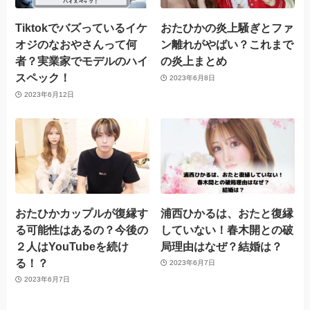
Tiktokでバズっているイケ
おたひかの炎上騒ぎとファ
オジのなおやさんって何
ン離れがやばい？これまで
者？実業家でモデルのハイ
の炎上まとめ
スペック！
2023年6月8日
2023年6月12日
おたひかカップルが復縁す
浦西ひかるは、おたと復縁
る可能性はあるの？今後の
していない！春木開との破
２人はYouTubeを続け
局理由はなぜ？結婚は？
る！？
2023年6月7日
2023年6月7日