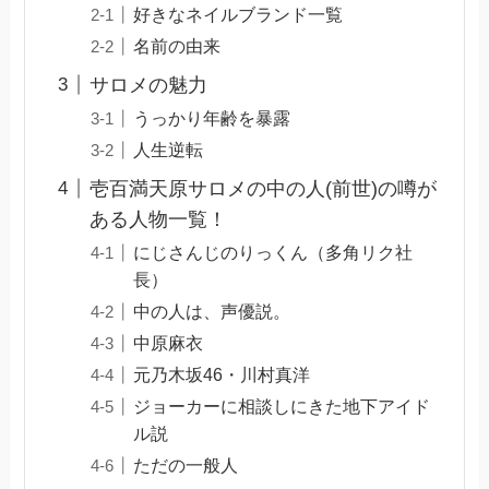
好きなネイルブランド一覧
名前の由来
サロメの魅力
うっかり年齢を暴露
人生逆転
壱百満天原サロメの中の人(前世)の噂が
ある人物一覧！
にじさんじのりっくん（多角リク社
長）
中の人は、声優説。
中原麻衣
元乃木坂46・川村真洋
ジョーカーに相談しにきた地下アイド
ル説
ただの一般人