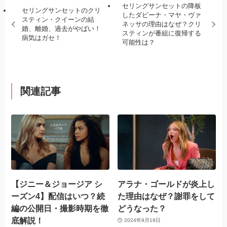
セリングサンセットの降板
セリングサンセットのクリ
したダビーナ・マヤ・ヴァ
スティン・クイーンの結
ネッサの理由はなぜ？クリ
婚、離婚、過去がやばい！
スティンが番組に復帰する
病気はガセ！
可能性は？
関連記事
【ジニー＆ジョージア シ
アラナ・ゴールドが炎上し
ーズン4】配信はいつ？続
た理由はなぜ？謝罪をして
編の公開日・撮影時期を徹
どうなった？
底解説！
2024年9月19日